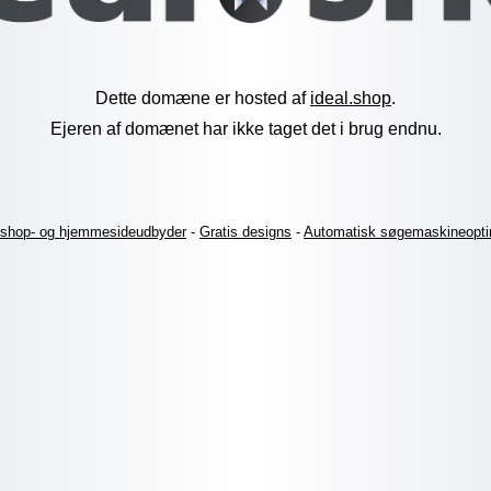
Dette domæne er hosted af
ideal.shop
.
Ejeren af domænet har ikke taget det i brug endnu.
shop- og hjemmesideudbyder
-
Gratis designs
-
Automatisk søgemaskineopti